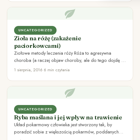
UNCATEGORIZED
Zioła na różę (zakażenie
paciorkowcami)
Ziołowe metody leczenia róży Róża to agresywna
choroba (a raczej objaw choroby, ale do tego dojdę w
dalszej…
1 sierpnia, 2016
•
6 min czytania
UNCATEGORIZED
Ryba maślana i jej wpływ na trawienie
Układ pokarmowy człowieka jest stworzony tak, by
poradzić sobie z większością pokarmów, poddanych
obróbce termicznej. Niektóre pokarmy mogą…