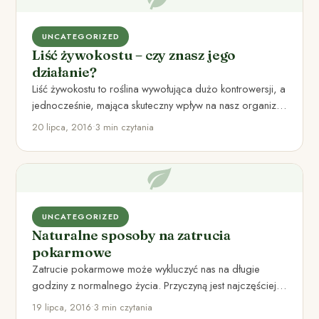
UNCATEGORIZED
Liść żywokostu – czy znasz jego
działanie?
Liść żywokostu to roślina wywołująca dużo kontrowersji, a
jednocześnie, mająca skuteczny wpływ na nasz organizm.
Żywokost stosowano wewnętrznie…
20 lipca, 2016
•
3 min czytania
UNCATEGORIZED
Naturalne sposoby na zatrucia
pokarmowe
Zatrucie pokarmowe może wykluczyć nas na długie
godziny z normalnego życia. Przyczyną jest najczęściej
zjedzenie czegoś ciężkostrawnego lub…
19 lipca, 2016
•
3 min czytania