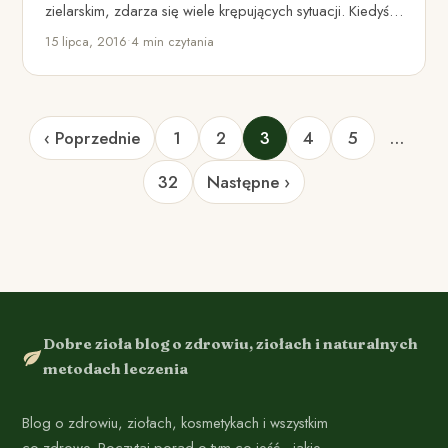
zielarskim, zdarza się wiele krępujących sytuacji. Kiedyś
takim wyzwaniem…
15 lipca, 2016
•
4 min czytania
‹ Poprzednie
1
2
3
4
5
…
32
Następne ›
Dobre zioła blog o zdrowiu, ziołach i naturalnych
metodach leczenia
Blog o zdrowiu, ziołach, kosmetykach i wszystkim
co zdrowe. Poczytaj porad o tym co jeść , jakie