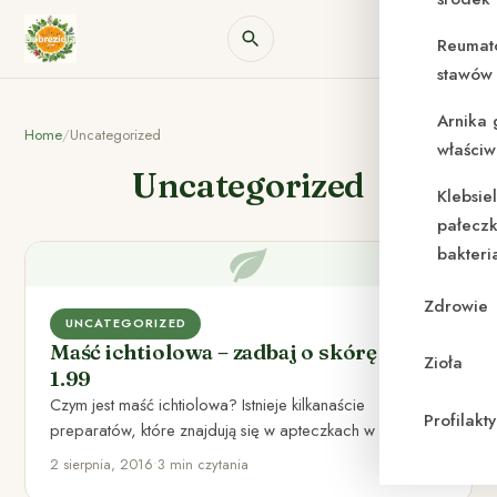
Reumat
stawów 
Arnika 
Home
/
Uncategorized
właściw
Uncategorized
Klebsie
pałeczk
bakteri
Zdrowie
UNCATEGORIZED
Maść ichtiolowa – zadbaj o skórę za
Zioła
1.99
Czym jest maść ichtiolowa? Istnieje kilkanaście
Profilak
preparatów, które znajdują się w apteczkach w każdym
domu. Prawie każdy z…
2 sierpnia, 2016
•
3 min czytania