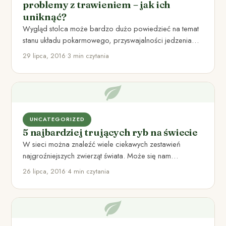
problemy z trawieniem – jak ich
uniknąć?
Wygląd stolca może bardzo dużo powiedzieć na temat
stanu układu pokarmowego, przyswajalności jedzenia
oraz ogólnego stanu zdrowia człowieka.…
29 lipca, 2016
•
3 min czytania
UNCATEGORIZED
5 najbardziej trujących ryb na świecie
W sieci można znaleźć wiele ciekawych zestawień
najgroźniejszych zwierząt świata. Może się nam
wydawać, że najbardziej jadowite są…
26 lipca, 2016
•
4 min czytania