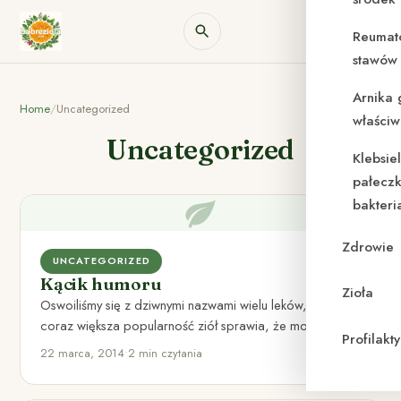
Reumat
stawów 
Arnika 
Home
/
Uncategorized
właściw
Uncategorized
Klebsie
pałeczk
bakteri
Zdrowie
UNCATEGORIZED
Kącik humoru
Zioła
Oswoiliśmy się z dziwnymi nazwami wielu leków, ale
coraz większa popularność ziół sprawia, że można
Profilak
napotkać na osoby…
22 marca, 2014
•
2 min czytania