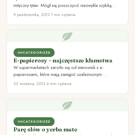
mityczny tytan. Mógł się poszczycić niezwykle szybką
regeneracją wątroby – odrastała…
9 października, 2013
•
1 min czytania
UNCATEGORIZED
E-papierosy – najczęstsze kłamstwa
W supermarketach zaroiło się od stanowisk z e-
papierosami, które mają zastąpić uzależnionym
„normalne” palenie. E-papieros ma pomóc odejść…
22 września, 2013
•
4 min czytania
UNCATEGORIZED
Parę słów o yerba mate