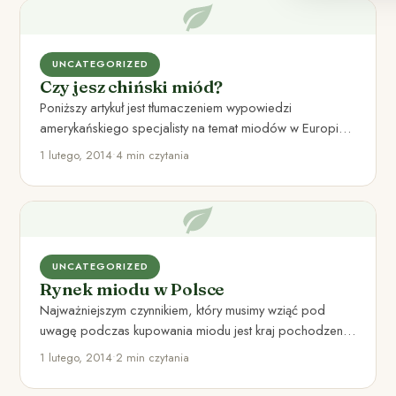
UNCATEGORIZED
Czy jesz chiński miód?
Poniższy artykuł jest tłumaczeniem wypowiedzi
amerykańskiego specjalisty na temat miodów w Europie,
Chinach i Stanach Zjednoczonych. Zanim podejmę…
1 lutego, 2014
•
4 min czytania
UNCATEGORIZED
Rynek miodu w Polsce
Najważniejszym czynnikiem, który musimy wziąć pod
uwagę podczas kupowania miodu jest kraj pochodzenia.
Moim zdaniem, powinniśmy kupować miody…
1 lutego, 2014
•
2 min czytania