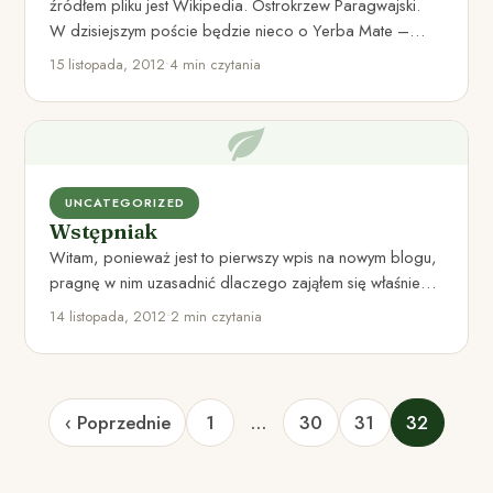
źródłem pliku jest Wikipedia. Ostrokrzew Paragwajski.
W dzisiejszym poście będzie nieco o Yerba Mate –
owianej jeszcze nutką…
15 listopada, 2012
•
4 min czytania
UNCATEGORIZED
Wstępniak
Witam, ponieważ jest to pierwszy wpis na nowym blogu,
pragnę w nim uzasadnić dlaczego zająłem się właśnie
tematyką…
14 listopada, 2012
•
2 min czytania
‹ Poprzednie
1
…
30
31
32