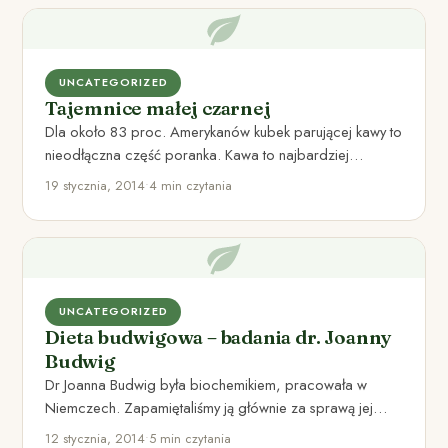
UNCATEGORIZED
Tajemnice małej czarnej
Dla około 83 proc. Amerykanów kubek parującej kawy to
nieodłączna część poranka. Kawa to najbardziej
popularny środek pobudzający…
19 stycznia, 2014
•
4 min czytania
UNCATEGORIZED
Dieta budwigowa – badania dr. Joanny
Budwig
Dr Joanna Budwig była biochemikiem, pracowała w
Niemczech. Zapamiętaliśmy ją głównie za sprawą jej
niesamowitych odkryć naukowych na…
12 stycznia, 2014
•
5 min czytania