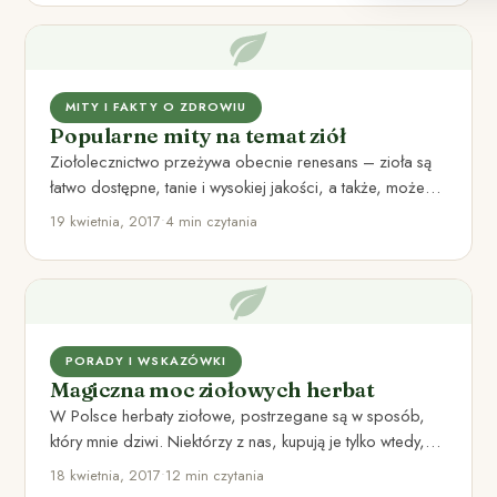
MITY I FAKTY O ZDROWIU
Popularne mity na temat ziół
Ziołolecznictwo przeżywa obecnie renesans – zioła są
łatwo dostępne, tanie i wysokiej jakości, a także, możemy
łatwo znaleźć…
19 kwietnia, 2017
•
4 min czytania
PORADY I WSKAZÓWKI
Magiczna moc ziołowych herbat
W Polsce herbaty ziołowe, postrzegane są w sposób,
który mnie dziwi. Niektórzy z nas, kupują je tylko wtedy,…
18 kwietnia, 2017
•
12 min czytania