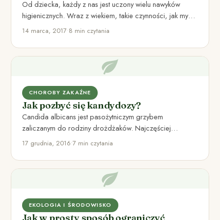
Od dziecka, każdy z nas jest uczony wielu nawyków
higienicznych. Wraz z wiekiem, takie czynności, jak mycie
zębów,…
14 marca, 2017
•
8 min czytania
CHOROBY ZAKAŹNE
Jak pozbyć się kandydozy?
Candida albicans jest pasożytniczym grzybem
zaliczanym do rodziny drożdżaków. Najczęściej
umiejscowiona jest w przewodzie pokarmowym
17 grudnia, 2016
•
7 min czytania
człowieka, tworząc fizjologiczną…
EKOLOGIA I ŚRODOWISKO
Jak w prosty sposób ograniczyć