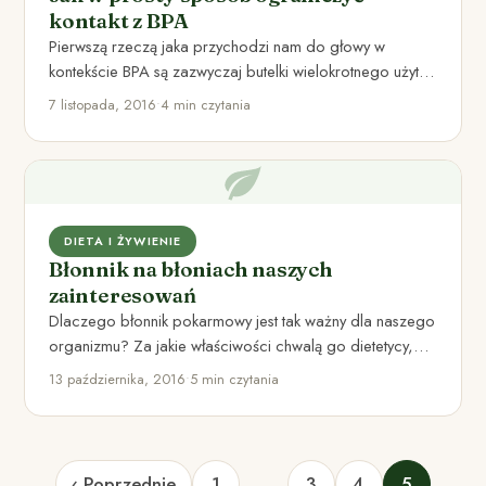
kontakt z BPA
Pierwszą rzeczą jaka przychodzi nam do głowy w
kontekście BPA są zazwyczaj butelki wielokrotnego użytku.
Jak się jednak…
7 listopada, 2016
•
4 min czytania
DIETA I ŻYWIENIE
Błonnik na błoniach naszych
zainteresowań
Dlaczego błonnik pokarmowy jest tak ważny dla naszego
organizmu? Za jakie właściwości chwalą go dietetycy,
oraz jak wygląda…
13 października, 2016
•
5 min czytania
‹ Poprzednie
1
…
3
4
5