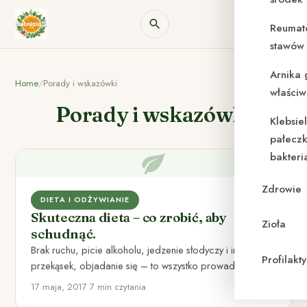
Reumat
stawów 
Arnika 
Home
/
Porady i wskazówki
właściw
Porady i wskazówki
Klebsie
pałeczk
bakteri
Zdrowie
DIETA I ODŻYWIANIE
Skuteczna dieta – co zrobić, aby
Zioła
schudnąć.
Brak ruchu, picie alkoholu, jedzenie słodyczy i innych
Profilak
przekąsek, objadanie się – to wszystko prowadzi do
nadmiaru kilogramów.…
17 maja, 2017
•
7 min czytania