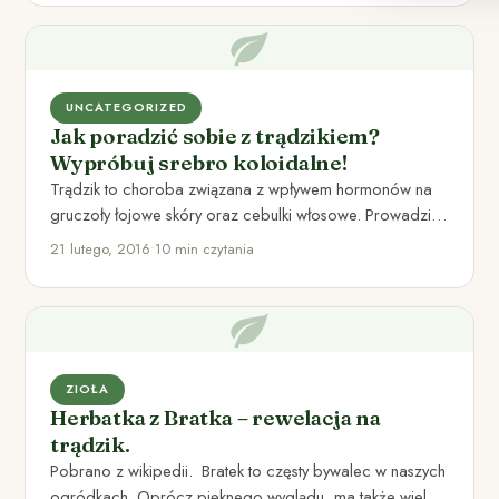
UNCATEGORIZED
Jak poradzić sobie z trądzikiem?
Wypróbuj srebro koloidalne!
Trądzik to choroba związana z wpływem hormonów na
gruczoły łojowe skóry oraz cebulki włosowe. Prowadzi to
do zatkania…
21 lutego, 2016
•
10 min czytania
ZIOŁA
Herbatka z Bratka – rewelacja na
trądzik.
Pobrano z wikipedii. Bratek to częsty bywalec w naszych
ogródkach. Oprócz pięknego wyglądu, ma także wiele