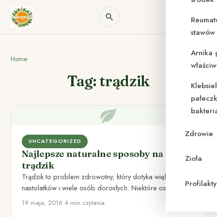
Reumat
stawów 
Arnika 
Home
właściw
Tag: trądzik
Klebsie
pałeczk
bakteri
Zdrowie
UNCATEGORIZED
Najlepsze naturalne sposoby na
Zioła
trądzik
Trądzik to problem zdrowotny, który dotyka większość
Profilak
nastolatków i wiele osób dorosłych. Niektóre osoby
ciągle szukają skutecznej terapii…
19 maja, 2016
•
4 min czytania