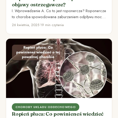
objawy ostrzegawcze?
I. Wprowadzenie A. Co to jest roponercze? Roponercze
to choroba spowodowana zaburzeniem odpływu moczu
na skutek całkowitej lub…
26 kwietnia, 2025
•
19 min czytania
CHOROBY UKŁADU ODDECHOWEGO
Ropień płuca: Co powinieneś wiedzieć