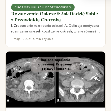
CHOROBY UKŁADU ODDECHOWEGO
Rozstrzenie Oskrzeli: Jak Radzić Sobie
z Przewlekłą Chorobą
I. Zrozumienie rozstrzenia oskrzeli A. Definicja medyczna
rozstrzenia oskrzeli Rozstrzenie oskrzeli, znane również
jako bronchiektazje, to stan charakteryzujący…
1 maja, 2025
•
16 min czytania