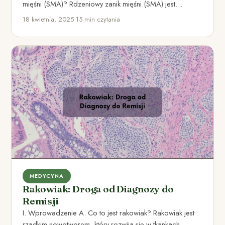
mięśni (SMA)? Rdzeniowy zanik mięśni (SMA) jest
rzadką…
18 kwietnia, 2025
•
15 min czytania
MEDYCYNA
Rakowiak: Droga od Diagnozy do
Remisji
I. Wprowadzenie A. Co to jest rakowiak? Rakowiak jest
rzadkim nowotworem, który rozwija się w tkankach