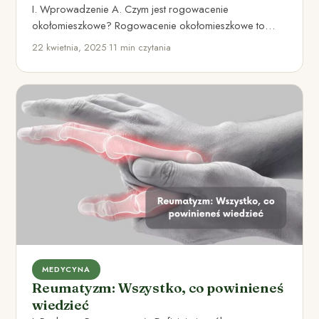
I. Wprowadzenie A. Czym jest rogowacenie
okołomieszkowe? Rogowacenie okołomieszkowe to
przewlekła, łuszcząca się choroba skóry,
22 kwietnia, 2025
•
11 min czytania
charakteryzująca się nadmiernym…
MEDYCYNA
Reumatyzm: Wszystko, co powinieneś
wiedzieć