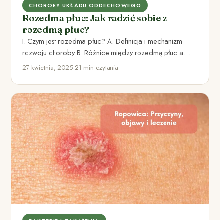
CHOROBY UKŁADU ODDECHOWEGO
Rozedma płuc: Jak radzić sobie z
rozedmą płuc?
I. Czym jest rozedma płuc? A. Definicja i mechanizm
rozwoju choroby B. Różnice między rozedmą płuc a
innymi…
27 kwietnia, 2025
•
21 min czytania