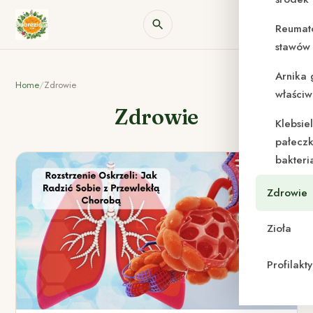
Reumat
stawów 
Arnika 
Home
/
Zdrowie
właściw
Zdrowie
Klebsie
pałeczk
bakteri
Zdrowie
Zioła
Profilak