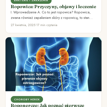
BAKTERIE I ZAKAŻENIA
Ropowica: Przyczyny, objawy i leczenie
I. Wprowadzenie A. Co to jest ropowica? Ropowica,
zwana również zapaleniem skóry z ropowicą, to stan
zapalny skóry,…
27 kwietnia, 2025
•
17 min czytania
CHOROBY NEREK
Roponercze: Jak poznać pierwsze