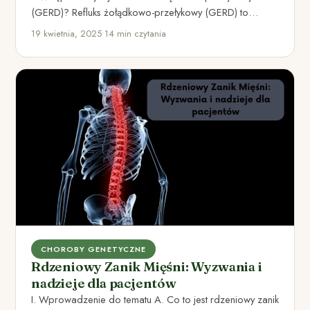
(GERD)? Refluks żołądkowo-przełykowy (GERD) to
schorzenie, które polega na cofaniu się…
19 kwietnia, 2025
•
14 min czytania
CHOROBY GENETYCZNE
Rdzeniowy Zanik Mięśni: Wyzwania i
nadzieje dla pacjentów
I. Wprowadzenie do tematu A. Co to jest rdzeniowy zanik