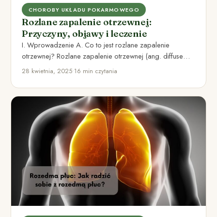
CHOROBY UKŁADU POKARMOWEGO
Rozlane zapalenie otrzewnej:
Przyczyny, objawy i leczenie
I. Wprowadzenie A. Co to jest rozlane zapalenie
otrzewnej? Rozlane zapalenie otrzewnej (ang. diffuse
peritonitis) jest stanem zapalnym…
28 kwietnia, 2025
•
16 min czytania