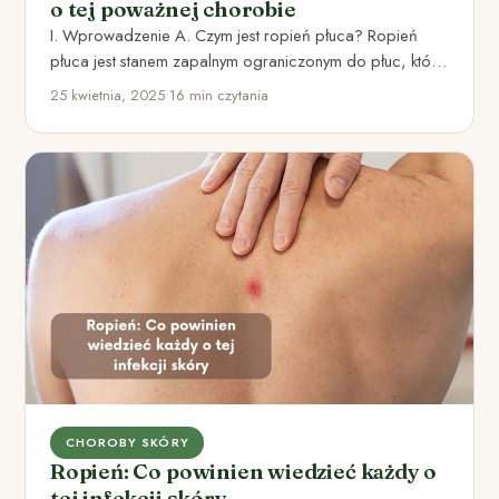
o tej poważnej chorobie
I. Wprowadzenie A. Czym jest ropień płuca? Ropień
płuca jest stanem zapalnym ograniczonym do płuc, który
prowadzi do…
25 kwietnia, 2025
•
16 min czytania
CHOROBY SKÓRY
Ropień: Co powinien wiedzieć każdy o
tej infekcji skóry