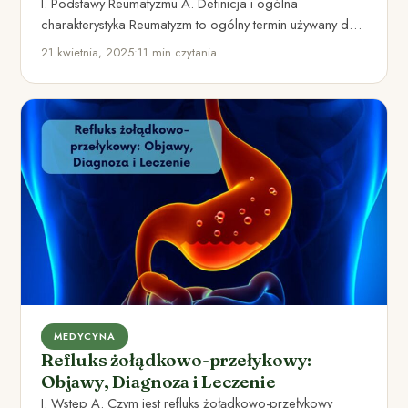
I. Podstawy Reumatyzmu A. Definicja i ogólna
charakterystyka Reumatyzm to ogólny termin używany do
opisywania różnorodnych schorzeń układu…
21 kwietnia, 2025
•
11 min czytania
MEDYCYNA
Refluks żołądkowo-przełykowy:
Objawy, Diagnoza i Leczenie
I. Wstęp A. Czym jest refluks żołądkowo-przełykowy