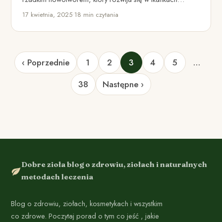
miękkich, a…
17 kwietnia, 2025
•
18 min czytania
‹ Poprzednie
1
2
3
4
5
…
38
Następne ›
Dobre zioła blog o zdrowiu, ziołach i naturalnych
metodach leczenia
Blog o zdrowiu, ziołach, kosmetykach i wszystkim
co zdrowe. Poczytaj porad o tym co jeść , jakie