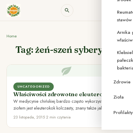
Reumat
stawów 
Arnika 
Home
właściw
Tag: żeń-szeń syberyjski
Klebsie
pałeczk
bakteri
Zdrowie
UNCATEGORIZED
Właściwości zdrowotne eleuterokoka
Zioła
W medycynie chińskiej bardzo często wykorzystywanym
ziołem jest eleuterokok kolczasty, znany także jako żeń-
Profilak
szeń syberyjski. Nie jest to…
23 listopada, 2015
•
2 min czytania