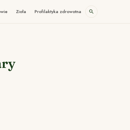
owie
Zioła
Profilaktyka zdrowotna
ary