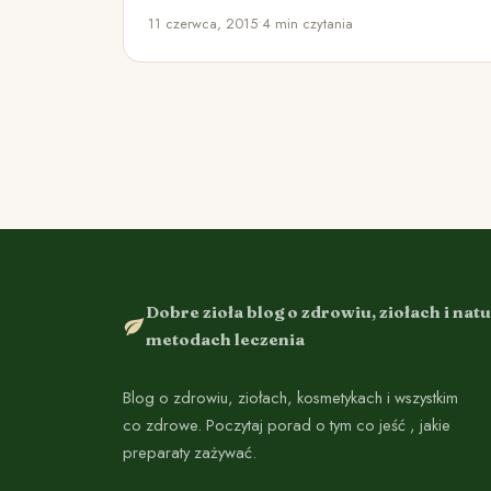
tego, że wiele osób boi się…
11 czerwca, 2015
•
4 min czytania
Dobre zioła blog o zdrowiu, ziołach i nat
metodach leczenia
Blog o zdrowiu, ziołach, kosmetykach i wszystkim
co zdrowe. Poczytaj porad o tym co jeść , jakie
preparaty zażywać.