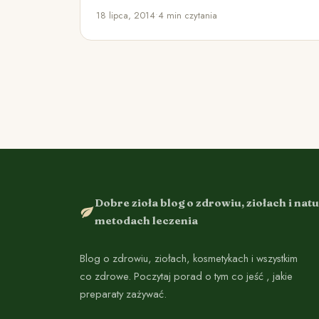
cieczy. Zbyt rzadkie…
18 lipca, 2014
•
4 min czytania
Dobre zioła blog o zdrowiu, ziołach i nat
metodach leczenia
Blog o zdrowiu, ziołach, kosmetykach i wszystkim
co zdrowe. Poczytaj porad o tym co jeść , jakie
preparaty zażywać.