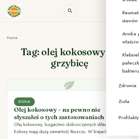
Reumat
stawów 
Arnika 
Home
właściw
Tag: olej kokosowy na
Klebsie
grzybicę
pałeczk
bakteri
Zdrowie
Zioła
ZIOŁA
Olej kokosowy – na pewno nie
słyszałeś o tych zastosowaniach
Profilak
Olej kokosowy, bogactwo dobroczynnych składników
Kokosy mają dużą zawartość tłuszczu. W krajach, gdzie
rośnie palma kokosowa, olej pozyskuje…