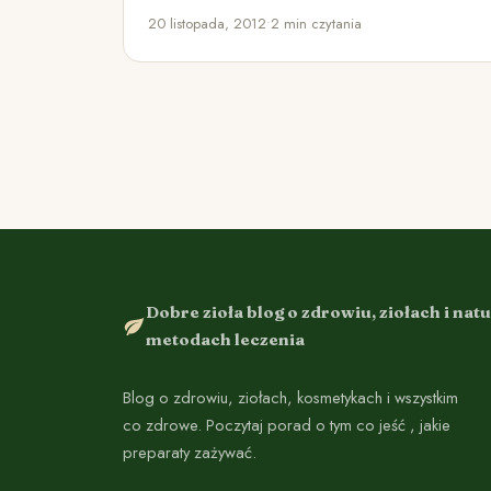
brzegi zbiorników wodnych i…
20 listopada, 2012
•
2 min czytania
Dobre zioła blog o zdrowiu, ziołach i nat
metodach leczenia
Blog o zdrowiu, ziołach, kosmetykach i wszystkim
co zdrowe. Poczytaj porad o tym co jeść , jakie
preparaty zażywać.