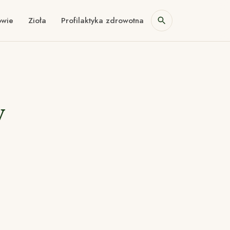
owie
Zioła
Profilaktyka zdrowotna
y