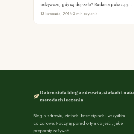
odżywcze, gdy są dojrzałe? Badania pokazują,
że wiele składników odżywczych…
13 listopada, 2016
•
3 min czytania
Dobre zioła blog o zdrowiu, ziołach i nat
metodach leczenia
Blog o zdrowiu, ziołach, kosmetykach i wszystkim
co zdrowe. Poczytaj porad o tym co jeść , jakie
preparaty zażywać.