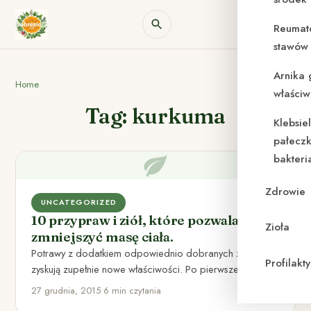
Reumat
stawów 
Arnika 
Home
właściw
Tag: kurkuma
Klebsie
pałeczk
bakteri
Zdrowie
UNCATEGORIZED
10 przypraw i ziół, które pozwalają
Zioła
zmniejszyć masę ciała.
Potrawy z dodatkiem odpowiednio dobranych ziół,
Profilak
zyskują zupełnie nowe właściwości. Po pierwsze, zyskują
one zupełnie nowy zapach i…
27 grudnia, 2015
•
6 min czytania