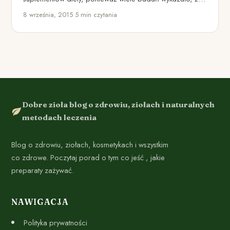
ma poważne korzyści dla…
8 września, 2015
•
5 min czytania
Dobre zioła blog o zdrowiu, ziołach i naturalnych
metodach leczenia
Blog o zdrowiu, ziołach, kosmetykach i wszystkim
co zdrowe. Poczytaj porad o tym co jeść , jakie
preparaty zażywać.
NAWIGACJA
Polityka prywatności