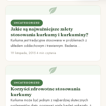
UNCATEGORIZED
Jakie są najważniejsze zalety
stosowania kurkumy i kurkuminy?
Kurkuma jest tradycyjnie stosowana w problemach z
układem oddechowym i trawiennym. Badania
przeprowadzone w ciągu ostatnich 50 lat…
19 listopada, 2015
•
4 min czytania
UNCATEGORIZED
Korzyści zdrowotne stosowania
kurkumy
Kurkuma może być jednym z najbardziej skutecznych
suplementów diety, ponieważ wiele badań wykazało, że