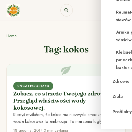
Reumat
stawów 
Arnika 
Home
właściw
Tag: kokos
Klebsie
pałeczk
bakteri
Zdrowie
UNCATEGORIZED
Zobacz, co strzeże Twojego zdrowia.
Zioła
Przegląd właściwości wody
kokosowej.
Profilak
Kiedyś myślałem, że kokos ma niezwykle smaczny smak, a
woda kokosowa to ambrozja. Te marzenia legły w
gruzach,…
18 grudnia, 2014
•
3 min czytania