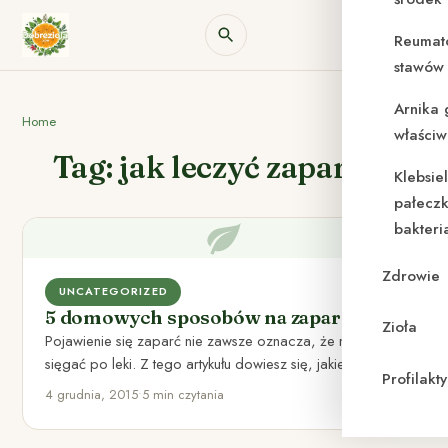
Reumat
stawów 
Arnika 
Home
właściw
Tag: jak leczyć zaparcia.
Klebsie
pałeczk
bakteri
Zdrowie
UNCATEGORIZED
5 domowych sposobów na zaparcia
Zioła
Pojawienie się zaparć nie zawsze oznacza, że musisz
sięgać po leki. Z tego artykułu dowiesz się, jakie są…
Profilak
4 grudnia, 2015
•
5 min czytania