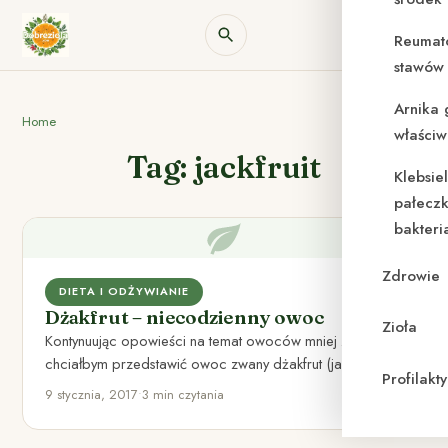
Reumat
stawów 
Arnika 
Home
właściw
Tag: jackfruit
Klebsie
pałeczk
bakteri
Zdrowie
DIETA I ODŻYWIANIE
Dżakfrut – niecodzienny owoc
Zioła
Kontynuując opowieści na temat owoców mniej znanych,
chciałbym przedstawić owoc zwany dżakfrut (jackfruit,
Profilak
dżakfrut, chlebowiec różnolistny). Pochodzi on…
9 stycznia, 2017
•
3 min czytania