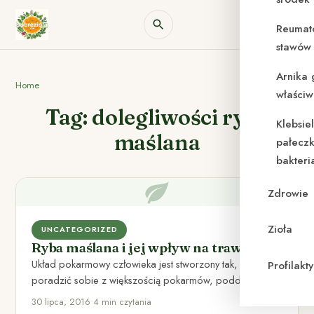
Reumat
stawów 
Arnika 
Home
właściw
Tag: dolegliwości ryba
Klebsie
maślana
pałeczk
bakteri
Zdrowie
Zioła
UNCATEGORIZED
Ryba maślana i jej wpływ na trawienie
Układ pokarmowy człowieka jest stworzony tak, by
Profilak
poradzić sobie z większością pokarmów, poddanych
obróbce termicznej. Niektóre pokarmy mogą…
30 lipca, 2016
•
4 min czytania