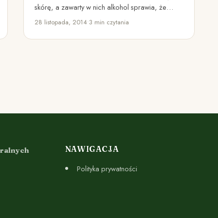
skórę, a zawarty w nich alkohol sprawia, że
czujemy szczypanie i nieprzyjemne ściągnięcie.
28 listopada, 2014
•
3 min czytania
Naturalne…
NAWIGACJA
uralnych
Polityka prywatności