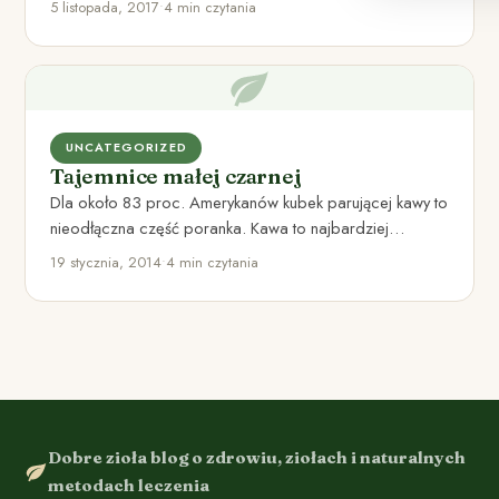
5 listopada, 2017
•
4 min czytania
UNCATEGORIZED
Tajemnice małej czarnej
Dla około 83 proc. Amerykanów kubek parującej kawy to
nieodłączna część poranka. Kawa to najbardziej
popularny środek pobudzający…
19 stycznia, 2014
•
4 min czytania
Dobre zioła blog o zdrowiu, ziołach i naturalnych
metodach leczenia