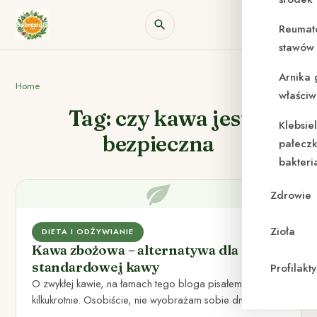
Reumat
stawów 
Arnika 
Home
właściw
Tag: czy kawa jest
Klebsie
bezpieczna
pałeczk
bakteri
Zdrowie
Zioła
DIETA I ODŻYWIANIE
Kawa zbożowa – alternatywa dla
standardowej kawy
Profilak
O zwykłej kawie, na łamach tego bloga pisałem już
kilkukrotnie. Osobiście, nie wyobrażam sobie dnia bez
filiżanki małej…