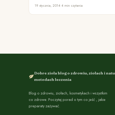
Kawa to najbardziej popularny środek
19 stycznia, 2014
•
4 min czytania
pobudzający…
Dobre zioła blog o zdrowiu, ziołach i nat
metodach leczenia
Blog o zdrowiu, ziołach, kosmetykach i wszystkim
co zdrowe. Poczytaj porad o tym co jeść , jakie
preparaty zażywać.