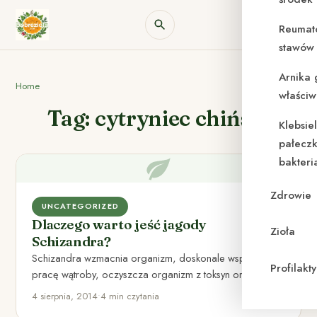
Reumat
stawów 
Arnika 
Home
właściw
Tag: cytryniec chiński
Klebsie
pałeczk
bakteri
Zdrowie
UNCATEGORIZED
Dlaczego warto jeść jagody
Zioła
Schizandra?
Schizandra wzmacnia organizm, doskonale wspomaga
Profilak
pracę wątroby, oczyszcza organizm z toksyn oraz
pomaga zwalczyć stres oraz niweluje jego…
4 sierpnia, 2014
•
4 min czytania