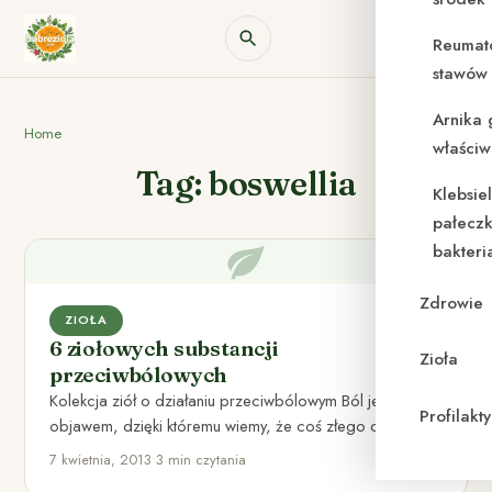
Reumat
stawów 
Arnika 
Home
właściw
Tag: boswellia
Klebsie
pałeczk
bakteri
Zdrowie
ZIOŁA
6 ziołowych substancji
Zioła
przeciwbólowych
Kolekcja ziół o działaniu przeciwbólowym Ból jest
Profilak
objawem, dzięki któremu wiemy, że coś złego dzieje się
z naszym…
7 kwietnia, 2013
•
3 min czytania