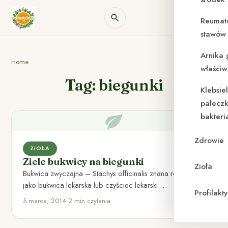
Reumat
stawów 
Arnika 
Home
właściw
Tag: biegunki
Klebsie
pałeczk
bakteri
Zdrowie
ZIOŁA
Ziele bukwicy na biegunki
Zioła
Bukwica zwyczajna – Stachys officinalis znana również,
jako bukwica lekarska lub czyściec lekarski.
Profilak
Występowanie bukwicy zwyczajnej Miejsce
5 marca, 2014
•
2 min czytania
występowania…