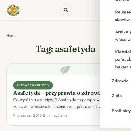
Reumat
stawów 
Arnika 
Home
właściw
Tag: asafetyda
Klebsie
pałeczk
bakteri
Zdrowie
UNCATEGORIZED
Asafetyda – przyprawia o zdrowie
Zioła
Co wyróżnia asafetydę? Asafetyda to przyprawa znana
ze swych właściwości leczniczych, jak również z silnego,
Profilak
ostrego aromatu i…
9 września, 2016
•
2 min czytania