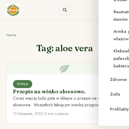
Reumat
stawów 
Arnika 
Home
właściw
Tag: aloe vera
Klebsie
pałeczk
bakteri
Zdrowie
ZIOŁA
Przepis na winko aloesowe.
Zioła
Coraz więcej ludzi pyta w sklepie o przepis na winko
aloesowe. Wszystkich łaknącym wiedzy przypominam
Profilak
stary przepis na…
15 listopada, 2012
•
2 min czytania