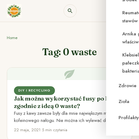
Reumat
stawów 
Arnika 
Home
właściw
Tag: 0 waste
Klebsie
pałeczk
bakteri
Zdrowie
DIY I RECYCLING
Jak można wykorzystać fusy po kawie
Zioła
zgodnie z ideą 0 waste?
Fusy z kawy zawsze były dla mnie największym minusem
Profilak
kofeinowego nałogu. Nie można ich wylewać do zlewu,
ponieważ…
22 maja, 2021
•
5 min czytania