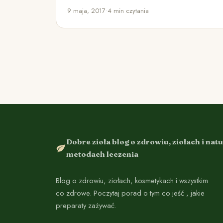
środki opatrunkowe, nawet drobna rana…
9 maja, 2017
•
4 min czytania
Dobre zioła blog o zdrowiu, ziołach i nat
metodach leczenia
Blog o zdrowiu, ziołach, kosmetykach i wszystkim
co zdrowe. Poczytaj porad o tym co jeść , jakie
preparaty zażywać.