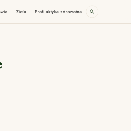
owie
Zioła
Profilaktyka zdrowotna
e