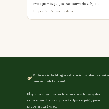
swojego mózgu, jest zastosowanie ziół, o
działaniu wspierającym umysł. Obecnie tylko
15 lipca, 2016
•
3 min czytania
około…
Dobre zioła blog o zdrowiu, ziołach i nat
metodach leczenia
Blog o zdrowiu, ziołach, kosmetykach i wszystkim
co zdrowe. Poczytaj porad o tym co jeść , jakie
preparaty zażywać.