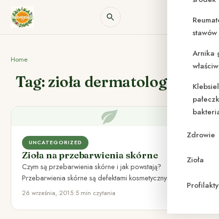
Reumat
stawów 
Arnika 
Home
właściw
Tag: zioła dermatologiczne
Klebsie
pałeczk
bakteri
Zdrowie
UNCATEGORIZED
Zioła na przebarwienia skórne
Zioła
Czym są przebarwienia skórne i jak powstają?
Przebarwienia skórne są defektami kosmetycznymi, które
Profilak
powoduje nadprodukcja melaniny. Nadprodukcję tej…
26 września, 2015
•
5 min czytania