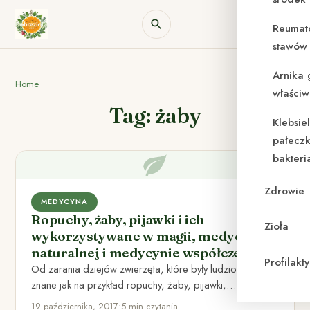
Reumat
stawów 
Arnika 
Home
właściw
Tag: żaby
Klebsie
pałeczk
bakteri
Zdrowie
MEDYCYNA
Ropuchy, żaby, pijawki i ich
Zioła
wykorzystywane w magii, medycynie
naturalnej i medycynie współczesnej
Profilak
Od zarania dziejów zwierzęta, które były ludziom mało
znane jak na przykład ropuchy, żaby, pijawki,
wykorzystywane były przez…
19 października, 2017
•
5 min czytania