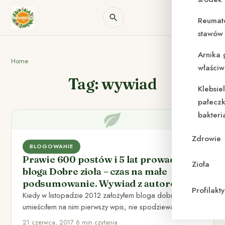
Reumat
stawów 
Arnika 
Home
właściw
Tag: wywiad
Klebsie
pałeczk
bakteri
Zdrowie
BLOGOWANIE
Prawie 600 postów i 5 lat prowadzenia
Zioła
bloga Dobre zioła – czas na małe
podsumowanie. Wywiad z autorem.
Profilak
Kiedy w listopadzie 2012 założyłem bloga dobre zioła i
umieściłem na nim pierwszy wpis, nie spodziewałem się,
że…
21 czerwca, 2017
•
6 min czytania