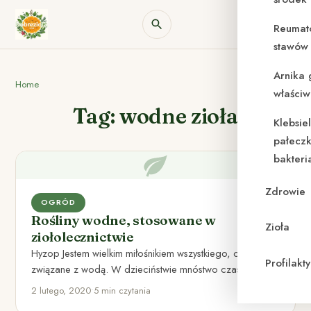
Reumat
stawów 
Arnika 
Home
właściw
Tag: wodne zioła
Klebsie
pałeczk
bakteri
Zdrowie
OGRÓD
Rośliny wodne, stosowane w
Zioła
ziołolecznictwie
Hyzop Jestem wielkim miłośnikiem wszystkiego, co
Profilak
związane z wodą. W dzieciństwie mnóstwo czasu
spędziłem nad Bugiem, od wielu…
2 lutego, 2020
•
5 min czytania