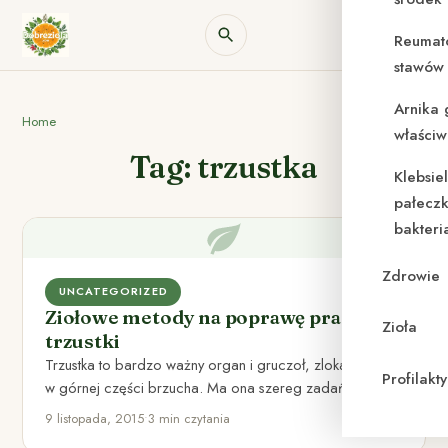
Reumat
stawów 
Arnika 
Home
właściw
Tag: trzustka
Klebsie
pałeczk
bakteri
Zdrowie
UNCATEGORIZED
Ziołowe metody na poprawę pracy
Zioła
trzustki
Trzustka to bardzo ważny organ i gruczoł, zlokalizowany
Profilak
w górnej części brzucha. Ma ona szereg zadań, takich,
jak…
9 listopada, 2015
•
3 min czytania