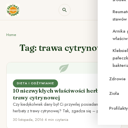
Reumat
stawów 
Arnika 
Home
właściw
Tag: trawa cytrynowa
Klebsie
pałeczk
bakteri
Zdrowie
DIETA I ODŻYWIANIE
10 niezwykłych właściwości herbaty z
Zioła
trawy cytrynowej
Czy kiedykolwiek dany był Ci przywilej posiadania
Profilak
herbaty z trawy cytrynowej? Tak, zgadza się – przywilej.
To określenie…
30 listopada, 2016
•
4 min czytania