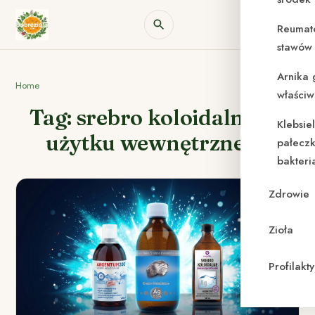
Reumat
stawów 
Arnika 
Home
właściw
Tag: srebro koloidalne do
Klebsie
użytku wewnętrznego
pałeczk
bakteri
Zdrowie
Zioła
Profilak