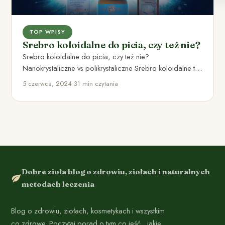
TOP WPISY
Srebro koloidalne do picia, czy też nie?
Srebro koloidalne do picia, czy też nie?
Nanokrystaliczne vs polikrystaliczne Srebro koloidalne to
produkt stworzony przez zawieszenie niewielkich…
5 czerwca, 2024
•
31 min czytania
Dobre zioła blog o zdrowiu, ziołach i naturalnych
metodach leczenia
Blog o zdrowiu, ziołach, kosmetykach i wszystkim
co zdrowe. Poczytaj porad o tym co jeść , jakie