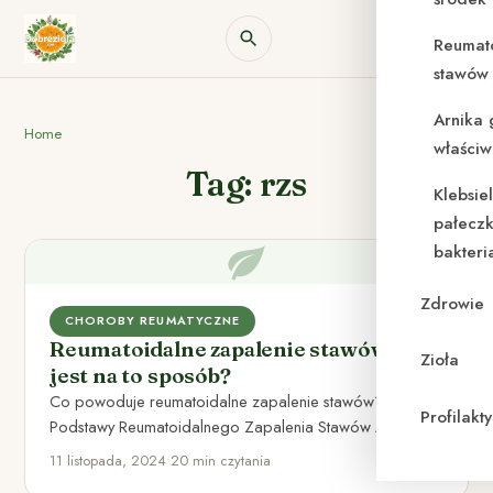
Reumat
stawów 
Arnika 
Home
właściw
Tag: rzs
Klebsie
pałeczk
bakteri
Zdrowie
CHOROBY REUMATYCZNE
Reumatoidalne zapalenie stawów czy
Zioła
jest na to sposób?
Co powoduje reumatoidalne zapalenie stawów? I.
Profilak
Podstawy Reumatoidalnego Zapalenia Stawów A.
Definicja RZS Reumatoidalne Zapalenie Stawów (RZS)
11 listopada, 2024
•
20 min czytania
to…