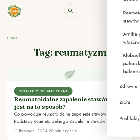
Reumat
stawów 
Arnika 
Home
właściw
Tag: reumatyzm
Klebsie
pałeczk
bakteri
Zdrowie
CHOROBY REUMATYCZNE
Reumatoidalne zapalenie stawów czy
Zioła
jest na to sposób?
Co powoduje reumatoidalne zapalenie stawów? I.
Profilak
Podstawy Reumatoidalnego Zapalenia Stawów A.
Definicja RZS Reumatoidalne Zapalenie Stawów (RZS)
11 listopada, 2024
•
20 min czytania
to…