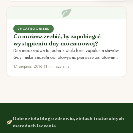
UNCATEGORIZED
Co możesz zrobić, by zapobiegać
wystąpieniu dny moczanowej?
Dna moczanowa to jedna z wielu form zapalenia stawów.
Gdy nauka zaczęła odnotowywać pierwsze zanotowania
na tą chorobę,…
17 sierpnia, 2016
•
11 min czytania
Dobre zioła blog o zdrowiu, ziołach i naturalnych
metodach leczenia