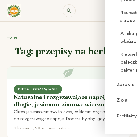
Reumat
stawów 
Arnika 
Home
właściw
Tag: przepisy na herbatę
Klebsie
pałeczk
bakteri
Zdrowie
DIETA I ODŻYWIANIE
Naturalne i rozgrzewające napoje na
Zioła
długie, jesienno-zimowe wieczory
Okres jesienno-zimowy to czas, w którym często sięgamy
Profilak
po rozgrzewające napoje. Dobrze byłoby, gdyby
oprócz rozgrzania nas dostarczały…
9 listopada, 2016
•
3 min czytania