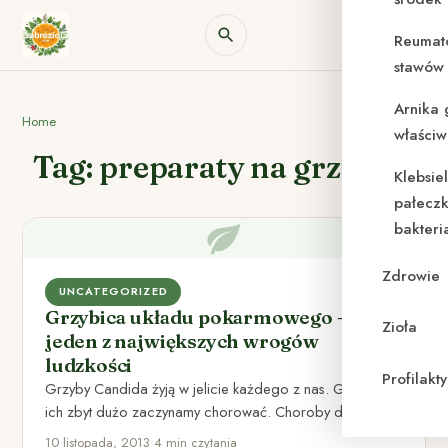
Reumat
stawów 
Arnika 
Home
właściw
Tag: preparaty na grzybicę
Klebsie
pałeczk
bakteri
Zdrowie
UNCATEGORIZED
Grzybica układu pokarmowego –
Zioła
jeden z największych wrogów
ludzkości
Profilak
Grzyby Candida żyją w jelicie każdego z nas. Gdy jest
ich zbyt dużo zaczynamy chorować. Choroby do
których…
10 listopada, 2013
•
4 min czytania