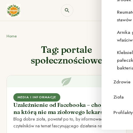
Reumat
stawów 
Arnika 
Home
właściw
Tag: portale
Klebsie
społecznościowe
pałeczk
bakteri
Zdrowie
Zioła
MEDIA I INFORMACJE
Uzależnienie od Facebooka – choroba,
na którą nie ma ziołowego lekarstwa
Profilak
Blog dobre zioła, powstał po to, by informować
czytelników na temat fascynującego działania naturalnych
preparatów. Od czasu do…