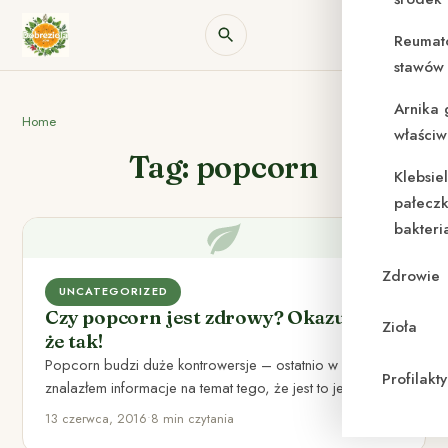
Reumat
stawów 
Arnika 
Home
właściw
Tag: popcorn
Klebsie
pałeczk
bakteri
Zdrowie
UNCATEGORIZED
Czy popcorn jest zdrowy? Okazuje się,
Zioła
że tak!
Popcorn budzi duże kontrowersje – ostatnio w sieci
Profilak
znalazłem informacje na temat tego, że jest to jedna z…
13 czerwca, 2016
•
8 min czytania