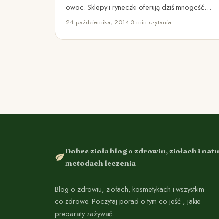
owoc. Sklepy i ryneczki oferują dziś mnogość
wszelakich południowych owoców, a…
24 października, 2014
•
3 min czytania
Dobre zioła blog o zdrowiu, ziołach i nat
metodach leczenia
Blog o zdrowiu, ziołach, kosmetykach i wszystkim
co zdrowe. Poczytaj porad o tym co jeść , jakie
preparaty zażywać.