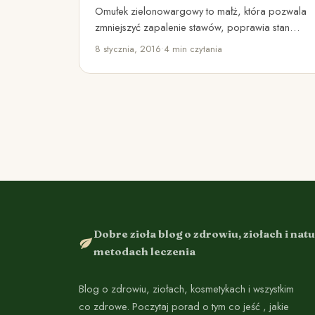
Omułek zielonowargowy to małż, która pozwala
zmniejszyć zapalenie stawów, poprawia stan
skóry, zwiększa płodność, wpływa korzystnie na
8 stycznia, 2016
•
4 min czytania
krążenie,…
Dobre zioła blog o zdrowiu, ziołach i nat
metodach leczenia
Blog o zdrowiu, ziołach, kosmetykach i wszystkim
co zdrowe. Poczytaj porad o tym co jeść , jakie