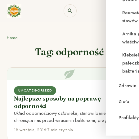
Reumat
stawów 
Arnika 
Home
właściw
Tag: odporność
Klebsie
pałeczk
bakteri
Zdrowie
UNCATEGORIZED
Najlepsze sposoby na poprawę
Zioła
odporności
Układ odpornościowy człowieka, stanowi barierę
Profilak
chroniąca nas przed wirusami i bakteriami, pragnącymi
zadomowić się w naszym organizmie. Każdego…
18 września, 2016
•
7 min czytania