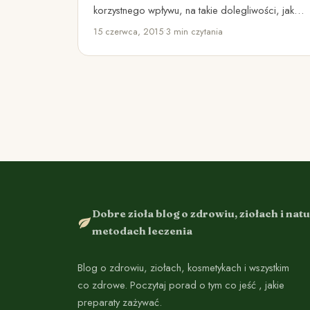
korzystnego wpływu, na takie dolegliwości, jak:
Odchudzanie (także po ciąży) Oczyszczenie…
15 czerwca, 2015
•
3 min czytania
Dobre zioła blog o zdrowiu, ziołach i nat
metodach leczenia
Blog o zdrowiu, ziołach, kosmetykach i wszystkim
co zdrowe. Poczytaj porad o tym co jeść , jakie
preparaty zażywać.