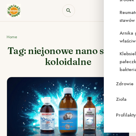
Reumat
stawów 
Arnika 
Home
właściw
Tag: niejonowe nano srebro
Klebsie
koloidalne
pałeczk
bakteri
Zdrowie
Zioła
Profilak