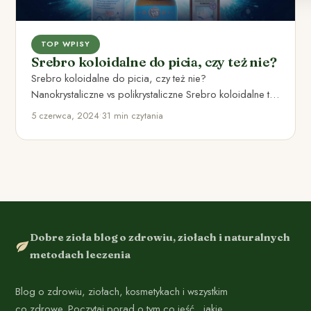
TOP WPISY
Srebro koloidalne do picia, czy też nie?
Srebro koloidalne do picia, czy też nie?
Nanokrystaliczne vs polikrystaliczne Srebro koloidalne to
produkt stworzony przez zawieszenie niewielkich…
5 czerwca, 2024
•
31 min czytania
Dobre zioła blog o zdrowiu, ziołach i naturalnych
metodach leczenia
Blog o zdrowiu, ziołach, kosmetykach i wszystkim
co zdrowe. Poczytaj porad o tym co jeść , jakie