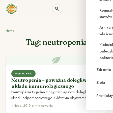
Reumat
stawów 
Arnika 
Home
właściw
Tag: neutropenia
Klebsie
pałeczk
bakteri
Zdrowie
MEDYCYNA
Neutropenia – poważna dolegliwość
Zioła
układu immunologicznego
Neutropenia to jedna z najgroźniejszych dolegliwości
Profilak
układu odpornościowego. Głównym objawem tej
choroby, jest znaczne zmniejszenie ilości neutrofili, we…
4 lipca, 2019
•
6 min czytania