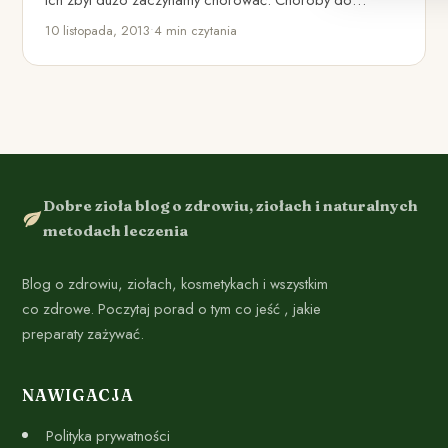
ich zbyt dużo zaczynamy chorować. Choroby do
których…
10 listopada, 2013
•
4 min czytania
Dobre zioła blog o zdrowiu, ziołach i naturalnych
metodach leczenia
Blog o zdrowiu, ziołach, kosmetykach i wszystkim
co zdrowe. Poczytaj porad o tym co jeść , jakie
preparaty zażywać.
NAWIGACJA
Polityka prywatności