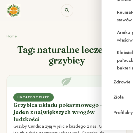
Reumat
stawów 
Arnika 
Home
właściw
Tag: naturalne leczenie
Klebsie
grzybicy
pałeczk
bakteri
Zdrowie
Zioła
UNCATEGORIZED
Grzybica układu pokarmowego –
jeden z największych wrogów
Profilak
ludzkości
Grzyby Candida żyją w jelicie każdego z nas. Gdy jest