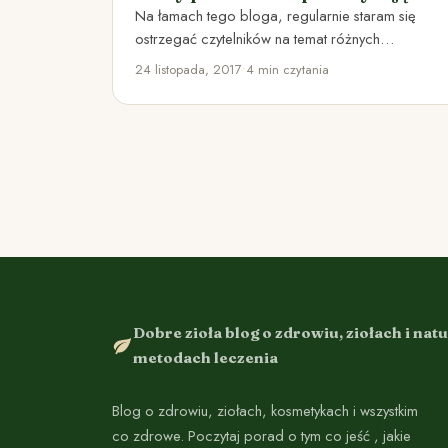
napojach
Na łamach tego bloga, regularnie staram się
ostrzegać czytelników na temat różnych
szkodliwych produktów, wchodzących w skład
24 listopada, 2017
•
4 min czytania
żywności.…
Dobre zioła blog o zdrowiu, ziołach i nat
metodach leczenia
Blog o zdrowiu, ziołach, kosmetykach i wszystkim
co zdrowe. Poczytaj porad o tym co jeść , jakie