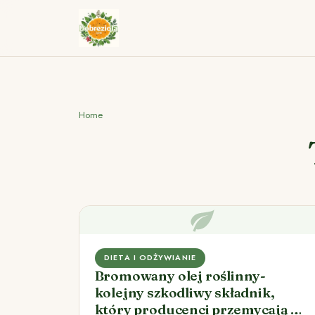
Home
DIETA I ODŻYWIANIE
Bromowany olej roślinny-
kolejny szkodliwy składnik,
który producenci przemycają w