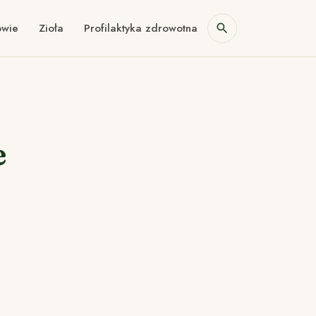
owie
Zioła
Profilaktyka zdrowotna
e