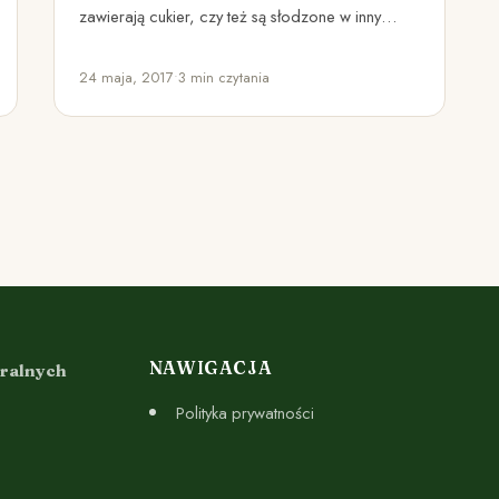
zawierają cukier, czy też są słodzone w inny
sposób, nie są…
24 maja, 2017
•
3 min czytania
NAWIGACJA
uralnych
Polityka prywatności