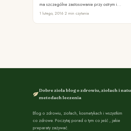
ma szczególne zastosowanie przy ostrym i
przewlekłym zapaleniu gardła, nieżycie jamy
1 lutego, 2016
•
2 min czytania
ustnej, zapaleniu…
Dobre zioła blog o zdrowiu, ziołach i nat
metodach leczenia
Blog o zdrowiu, ziołach, kosmetykach i wszystkim
co zdrowe. Poczytaj porad o tym co jeść , jakie
preparaty zażywać.