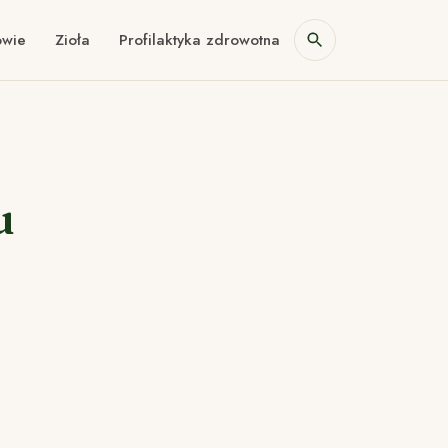
owie
Zioła
Profilaktyka zdrowotna
u