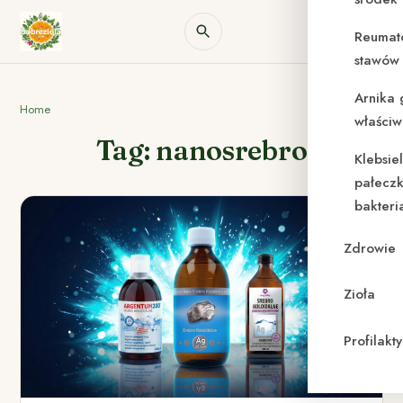
Reumat
stawów 
Arnika 
Home
właściw
Tag: nanosrebro
Klebsie
pałeczk
bakteri
Zdrowie
Zioła
Profilak