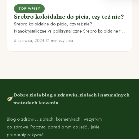
TOP WPISY
Srebro koloidalne do picia, czy też nie?
Srebro koloidalne do picia, czy też nie?
Nanokrystaliczne vs polikrystaliczne Srebro koloidalne to
produkt stworzony przez zawieszenie niewielkich…
5 czerwca, 2024
•
31 min czytania
Dobre zioła blog o zdrowiu, ziołach i naturalnych
metodach leczenia
Blog o zdrowiu, ziołach, kosmetykach i wszystkim
co zdrowe. Poczytaj porad o tym co jeść , jakie
preparaty zażywać.